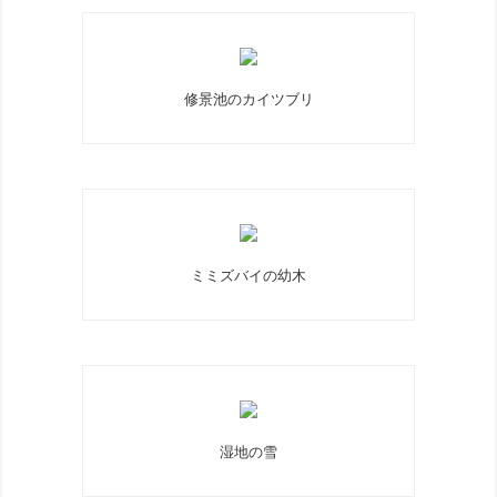
修景池のカイツブリ
ミミズバイの幼木
湿地の雪