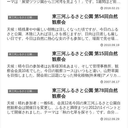
ーマは「展望ツツジ園から三河湾を見よう！」です。1週間ほど前に
産卵されたヤマアカガエルの卵を皮切りに、修景庭園の池では水鳥
2016.02.21
を、途中では岩石の露頭を観察しながら展望ツツジ園を目指しまし
た。雲が多く三河湾をしっかりとは見られませんでし...
東三河ふるさと公園 第54回自然
東三河ふるさと公園自然観察会
観察会
天候：晴残暑やや厳しい朝晩は涼しくなった頃ですが、今日のふる
さと公園、木陰に入れば涼しさを感じますが、日向は日差しも厳し
い日です。今日は自然に熱心な女の子も参加して、場面で見せ場を
創ってくれました。一般参加者20名、会員は17名でした。今日のテ
2010.09.19
ーマは「秋の七草を探そう」でした。冒頭、間瀬会員の作成した山
上憶良 万葉集 巻第八 秋の雑歌の部「秋の野に咲きたる花...
東三河ふるさと公園 第15回自然
東三河ふるさと公園自然観察会
観察会
天候：晴今日の参加者はお客様30名あまり、そして管理事務所、観
察会会員10名でした。今日の観察コースはいつもと違い、山野草園
を目指しました。開会前に話題になった帰化植物(外来種)アメリカネ
ナシカズラを観察するためです。昭和40年ごろ、関東で確認された
2007.06.17
この植物はつる性の寄生植物です。北米原産で野菜畑や鉢植え植物
に被害を与える厄介ものです。
東三河ふるさと公園 第78回自然
東三河ふるさと公園自然観察会
観察会
天候：晴れ参加者：一般6名、会員12名今回の東三河ふるさと公園自
然観察会は開催日を変更し、ふるさと満喫まつり2012の1イベントと
して開催されました。テーマは「秋の七草を探そう」です。自分な
りの七草を探そうという提案のもと、観察会を行いました。参加さ
2012.09.29
れた方々は自分なりの七草を見つけられたでしょうか？