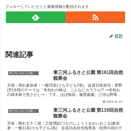
フォローしていただくと最新情報が配信されます
梶野
関連記事
東三河ふるさと公園 第161回自然
東三河ふるさと公園自然観察会
観察会
天候：晴れ参加者：一般25名(うち子ども2名)、会員15名担当：星野
(芳)今回のテーマは「冬枯れの林は、こんなにカラフル!? 〜冬枯れ
の雑木林で色さがし〜」です。ほぼ毎回、修景庭園、三河山野草園
と園内を回るコースで観察しますが、今回はコースは同じですが逆
2023.01.15
回りで園内を回りました。冬枯れの園内で生き物の色を探しまし
た。花や果実、野鳥などのさまざまな生き物の色を見...
東三河ふるさと公園 第119回自然
東三河ふるさと公園自然観察会
観察会
天候：晴れ七十二候：土脉潤起(つちのしょううるおいおこる)参加
者：一般11名(うち子ども2名)、会員15名担当指導員：松岡今回のテ