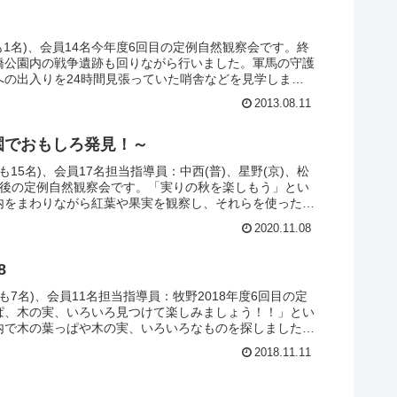
1名)、会員14名今年度6回目の定例自然観察会です。終
橋公園内の戦争遺跡も回りながら行いました。軍馬の守護
への出入りを24時間見張っていた哨舎などを見学しまし
フジ、クサギなど、昆虫は色々なセミの抜け殻、枝にそっ
2013.08.11
園でおもしろ発見！～
15名)、会員17名担当指導員：中西(普)、星野(京)、松
度最後の定例自然観察会です。「実りの秋を楽しもう」とい
内をまわりながら紅葉や果実を観察し、それらを使った
に大きな表に集めたものをまとめ、ドングリで作ったカ
2020.11.08
8
も7名)、会員11名担当指導員：牧野2018年度6回目の定
ぱ、木の実、いろいろ見つけて楽しみましょう！！」とい
内で木の葉っぱや木の実、いろいろなものを探しました。
、アラカシやスダジイのどんぐり、シャボン液ができるム
2018.11.11