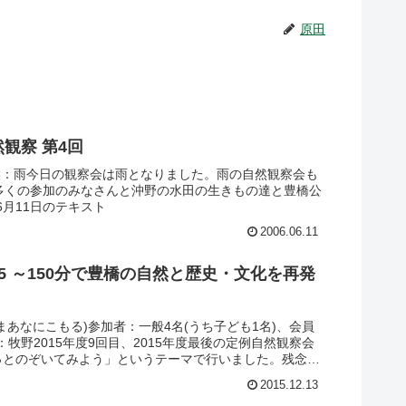
原田
観察 第4回
候：雨今日の観察会は雨となりました。雨の自然観察会も
多くの参加のみなさんと沖野の水田の生きもの達と豊橋公
6月11日のテキスト
2006.06.11
015 ～150分で豊橋の自然と歴史・文化を再発
あなにこもる)参加者：一般4名(うち子ども1名)、会員
：牧野2015年度9回目、2015年度最後の定例自然観察会
っとのぞいてみよう」というテーマで行いました。残念な
なかったですが、公園内を回り冬芽や冬越しの虫など...
2015.12.13