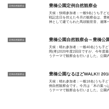
豊橋公園定例自然観察会
定例自然観察会
天候：快晴参加者：一般9名(うち子ども
戦記念日を控えた今月の観察会は、豊
神として建てられた馬頭観世音、連隊
た。植物はタイサンボクの果実、ナツ
くりなハグ...
豊橋公園自然観察会～豊橋公
定例自然観察会
天候：晴れ参加者：一般40名(うち子ども
岡(孝)2020年度2回目ですが、今年
うテーマで観察会を行いました。公園
色々な楽しみ方を紹介しました。最後
エ...
豊橋公園なるほどWALK!! 201
定例自然観察会
天候：晴れ参加者：一般18名(うち子ど
例自然観察会です。今月は「木の葉っ
うテーマで観察会を行いました。公園
ドライフルーツのようなムクノキの実
クロジ...