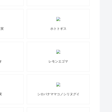
果実
ホトトギス
オ
レモンエゴマ
実
シロバナママコノシリヌグイ