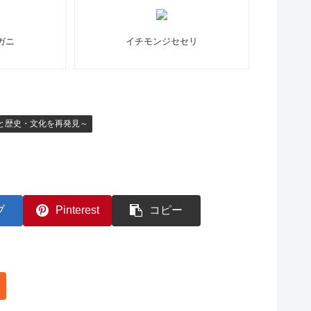
ガニ
イチモンジセセリ
自然と歴史・文化を再発見～
ブ
Pinterest
コピー