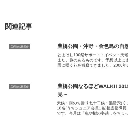
関連記事
豊橋公園・沖野・金色島の自然
定例自然観察会
とよはし100祭サポート・イベント天
また、趣のあるものです。予想以上に
園に咲く花を観察できました。2006年
豊橋公園なるほどWALK!! 2
定例自然観察会
見～
天候：雨のち曇り七十二候：熊蟄穴(くま
18名(うちジュニア会員1名)担当指導員
です。今月は「虫や樹の冬越しをちょ
がら3回連続の雨で一般参加者の方は少