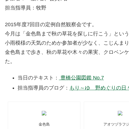
担当指導員：牧野
2015年度7回目の定例自然観察会です。
今月は「金色島まで秋の草花を探しに行こう」とい
小雨模様の天気のためか参加者が少なく、こじんま
金色島まで歩き、秋の草花や木々の果実、クロベン
た。
当日のテキスト：
豊橋公園図鑑 No.7
担当指導員のブログ：
もり～ゆ 野めぐりの日々
金色島
アオツヅラフ