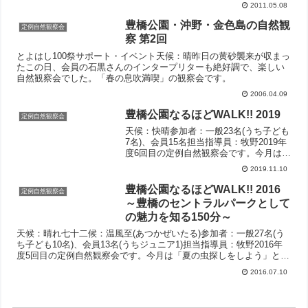
分かれて、より深く学ぶことにした。2011年5月8日のテキスト
2011.05.08
豊橋公園・沖野・金色島の自然観
定例自然観察会
察 第2回
とよはし100祭サポート・イベント天候：晴昨日の黄砂襲来が収まっ
たこの日、会員の石黒さんのインタープリターも絶好調で、楽しい
自然観察会でした。「春の息吹満喫」の観察会です。
2006.04.09
豊橋公園なるほどWALK!! 2019
定例自然観察会
天候：快晴参加者：一般23名(うち子ども
7名)、会員15名担当指導員：牧野2019年
度6回目の定例自然観察会です。今月は
「木の葉っぱ、木の実の不思議を探
2019.11.10
る！！」というテーマで観察会を行いま
した。豊橋公園内を回りながら、木の葉
豊橋公園なるほどWALK!! 2016
定例自然観察会
や木の実を探しました。木の葉や木の実
～豊橋のセントラルパークとして
以外にも、色々な昆虫やきれいに全身が
の魅力を知る150分～
残っているアオダイショウの抜け殻も見
られました。見つけた木の実は...
天候：晴れ七十二候：温風至(あつかぜいたる)参加者：一般27名(う
ち子ども10名)、会員13名(うちジュニア1)担当指導員：牧野2016年
度5回目の定例自然観察会です。今月は「夏の虫探しをしよう」とい
うテーマで観察会を行いました。先月と同様にたくさんのお子さん
2016.07.10
の参加がありました。お子さんたちの活躍でたくさんの昆虫が見つ
けられました。樹木銘板の裏、飛んでいるも...