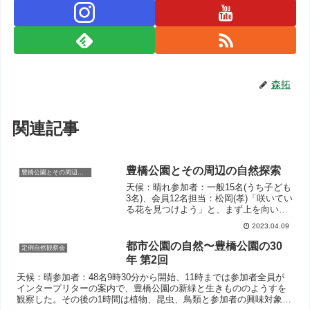
森拓
関連記事
豊橋公園とその周辺の自然探索
豊橋公園とその周辺の自然探索
天候：晴れ参加者：一般15名(うち子ども
3名)、会員12名担当：松岡(孝)「咲いてい
る花を見つけよう」と、まず上を向いて
イロハモミジ・イチョウ・モチノキ・ア
2023.04.09
ラカシ・マツなどの木の花を見ました。
次に、木の下に生えている植物に目を向
都市公園の自然〜豊橋公園の30
定例自然観察会
け、十年ぐらい前から侵入してきている
年 第2回
外来種のメリケントキンソウとアフリカ
チゴアヤメを観察しました。最後に川沿
天候：晴参加者：48名9時30分から開始、11時までは参加者全員が
いの遊歩道と堀の付近で9...
インタープリターの案内で、豊橋公園の新緑と生きもののようすを
観察した。その後の1時間は植物、昆虫、鳥類と参加者の興味対象に