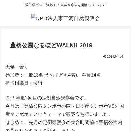
愛知県の東三河地域で自然観察会を開催しています
豊橋公園なるほどWALK!! 2019
2019.04.14
天候：曇り
参加者：一般13名(うち子ども4名)、会員14名
担当指導員：牧野
2019年度2回目の定例自然観察会です。
今月は「豊橋公園タンポポの陣～日本産タンポポVS外国
産タンポポ」というテーマで観察会を行いました。
はじめに、先月の定例観察会の集合時間前に豊橋公園内
で見られたタヌキの話をしました。