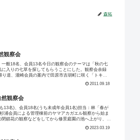
森拓
自然観察会
一般18名、会員13名今日の観察会のテーマは「秋の七
気に入りの七草を探してもらうことにした。観察会余録
の帰り道、瀧崎会員の案内で田原市吉胡町に咲く「トキイ
ズの花とほぼ同居していた。トキイロクズはクズの白花で
2011.09.18
自然観察会
も13名)、会員18名(うち未成年会員1名)担当：林「春が
で杉浦会員による管理棟前のヤマアカガエル観察から始ま
の閉鎖花の観察などをしてから修景庭園の池へ上がり、植
の子供連れファミリーメインのグループに分かれました。
2023.03.19