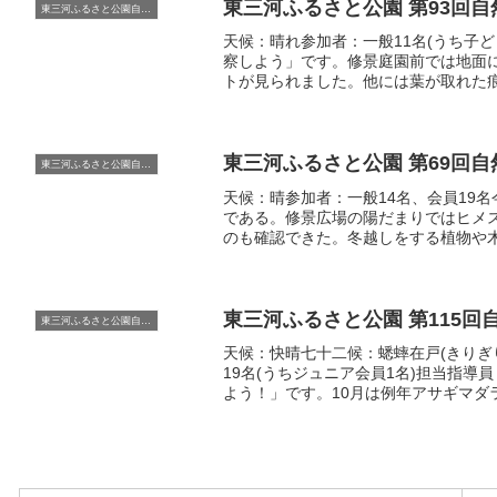
東三河ふるさと公園 第93回
東三河ふるさと公園自然観察会
天候：晴れ参加者：一般11名(うち子ど
察しよう」です。修景庭園前では地面
トが見られました。他には葉が取れた
あったことを示す御料林の石杭がここ
東三河ふるさと公園 第69回
東三河ふるさと公園自然観察会
天候：晴参加者：一般14名、会員19
である。修景広場の陽だまりではヒメ
のも確認できた。冬越しをする植物や
東三河ふるさと公園 第115回
東三河ふるさと公園自然観察会
天候：快晴七十二候：蟋蟀在戸(きりぎり
19名(うちジュニア会員1名)担当指導
よう！」です。10月は例年アサギマ
られる生き物を探しました。急速に分
のよ...