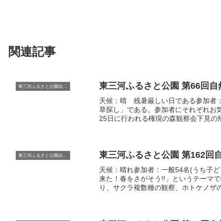
関連記事
東三河ふるさと公園 第66回
東三河ふるさと公園自然観察会
天候：晴 残暑厳しい日である参加者：
草探し」である。参加者にそれぞれお
25日に行われる権現の森観察会下見
ロクズ」の花を観察した。ふつうのク
珍しいそうである...
東三河ふるさと公園 第162回
東三河ふるさと公園自然観察会
天候：晴れ参加者：一般54名(うち子ど
来た！春をさがそう!!」というテーマ
り、サクラ複数種の観察、ホトケノザ
物中心の大人グループと昆虫など中心
植物...