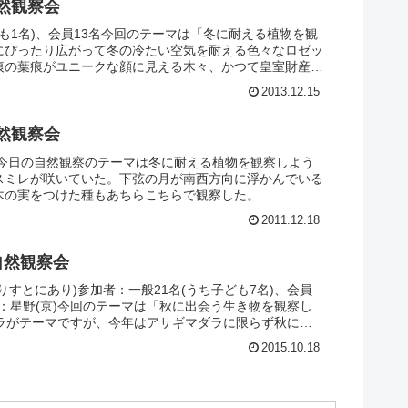
自然観察会
も1名)、会員13名今回のテーマは「冬に耐える植物を観
にぴったり広がって冬の冷たい空気を耐える色々なロゼッ
痕の葉痕がユニークな顔に見える木々、かつて皇室財産で
ふるさと公園にあるのを見ることができました。
2013.12.15
自然観察会
名今日の自然観察のテーマは冬に耐える植物を観察しよう
スミレが咲いていた。下弦の月が南西方向に浮かんでいる
木の実をつけた種もあちらこちらで観察した。
2011.12.18
自然観察会
すとにあり)参加者：一般21名(うち子ども7名)、会員
員：星野(京)今回のテーマは「秋に出会う生き物を観察し
ダラがテーマですが、今年はアサギマダラに限らず秋に見
布を広げている外来種のタイワンタケクマバチ、ロボット
2015.10.18